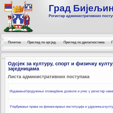
Град Бијељи
Регистар административних посту
Почетна
Преглед по орг.јед.
Преглед по дјелатностима
П
Одсјек за културу, спорт и физичку култу
заједницама
Листа административних поступака
Издавање/продужење пловидбене дозволе и упис у регистар чам
Утврђивање права на финансирање институција и удружења-култ