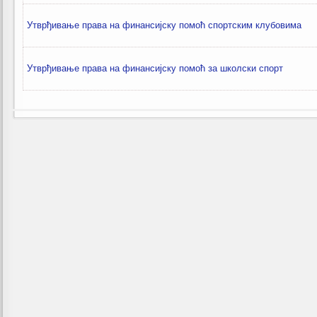
Утврђивање права на финансијску помоћ спортским клубовима
Утврђивање права на финансијску помоћ за школски спорт