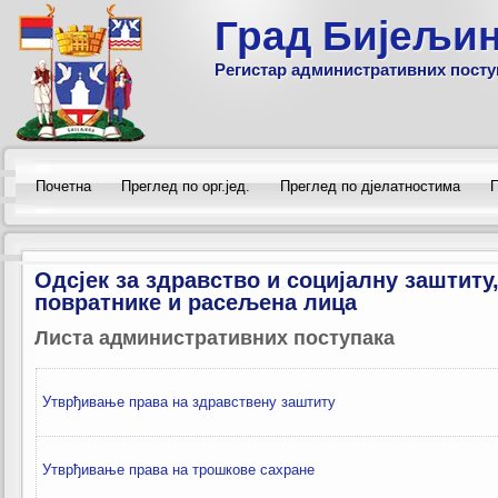
Град Бијељи
Регистар административних посту
Почетна
Преглед по орг.јед.
Преглед по дјелатностима
П
Одсјек за здравство и социјалну заштит
повратнике и расељена лица
Листа административних поступака
Утврђивање права на здравствену заштиту
Утврђивање права на трошкове сахране