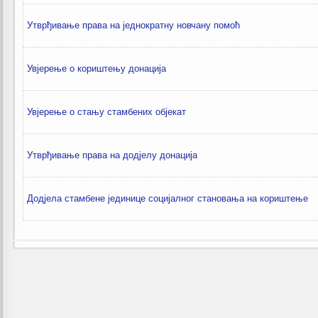
Утврђивање права на једнократну новчану помоћ
Увјерење о кориштењу донација
Увјерење о стању стамбених објекат
Утврђивање права на додјелу донација
Додјела стамбене јединице социјалног становања на кориштење