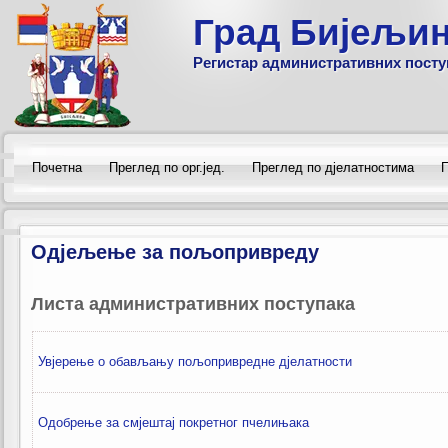
Град Бијељи
Регистар административних посту
Почетна
Преглед по орг.јед.
Преглед по дјелатностима
П
Одјељење за пољопривреду
Листа административних поступака
Увјерење о обављању пољопривредне дјелатности
Одобрење за смјештај покретног пчелињака