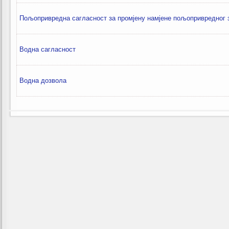
Пољопривредна сагласност за промјену намјене пољопривредног
Водна сагласност
Водна дозвола