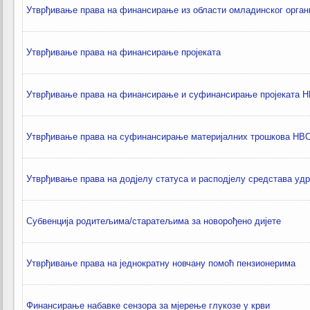
Утврђивање права на финансирање из области омладинског орга
Утврђивање права на финансирање пројеката
Утврђивање права на финансирање и суфинансирање пројеката 
Утврђивање права на суфинансирање материјалних трошкова НВ
Утврђивање права на додјелу статуса и расподјелу средстава уд
Субвенција родитељима/старатељима за новорођено дијете
Утврђивање права на једнократну новчану помоћ пензионерима
Финансирање набавке сензора за мјерење глукозе у крви