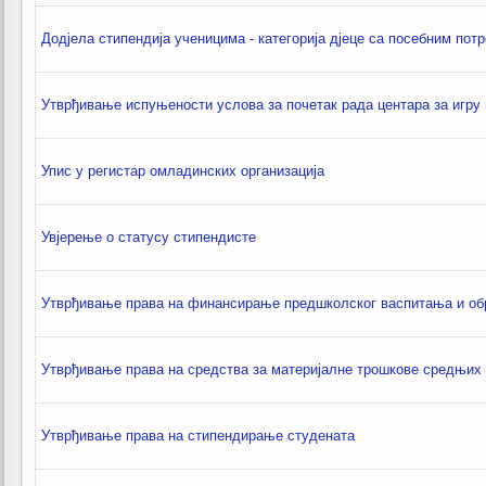
Додјела стипендија ученицима - категорија дјеце са посебним пот
Утврђивање испуњености услова за почетак рада центара за игру
Упис у регистар омладинских организација
Увјерење о статусу стипендисте
Утврђивање права на финансирање предшколског васпитања и о
Утврђивање права на средства за материјалне трошкове средњих
Утврђивање права на стипендирање студената