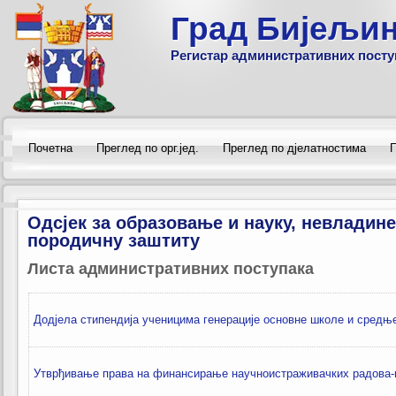
Град Бијељи
Регистар административних посту
Почетна
Преглед по орг.јед.
Преглед по дјелатностима
П
Одсјек за образовање и науку, невладине
породичну заштиту
Листа административних поступака
Додјела стипендија ученицима генерације основне школе и средњ
Утврђивање права на финансирање научноистраживачких радова-м