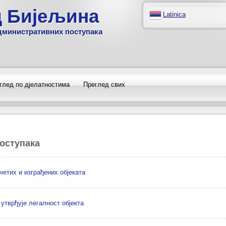
д Бијељина
Latinica
дминистративних поступака
глед по дјелатностима
Преглед свих
оступака
четих и изграђених објеката
утврђује легалност објекта