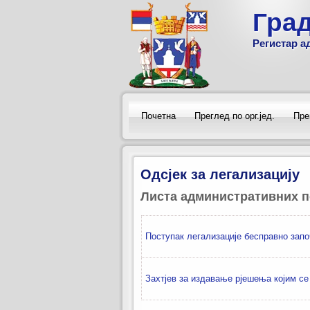
Гра
Регистар а
Почетна
Преглед по орг.јед.
Пре
Одсјек за легализацију
Листа административних п
Поступак легализације бесправно запо
Захтјев за издавање рјешења којим се 