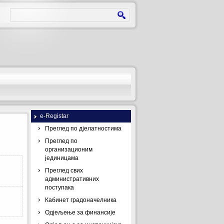
e-Registar
Преглед по дјелатностима
Преглед по
организационим
јединицама
Преглед свих
административних
поступака
Кабинет градоначелника
Одјељење за финансије