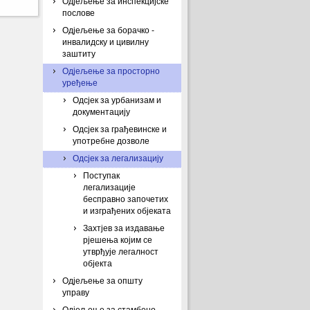
Одјељење за инспекцијске
послове
Одјељење за борачко -
инвалидску и цивилну
заштиту
Одјељење за просторно
уређење
Одсјек за урбанизам и
документацију
Одсјек за грађевинске и
употребне дозволе
Одсјек за легализацију
Поступак
легализације
бесправно започетих
и изграђених објеката
Захтјев за издавање
рјешења којим се
утврђује легалност
објекта
Одјељење за општу
управу