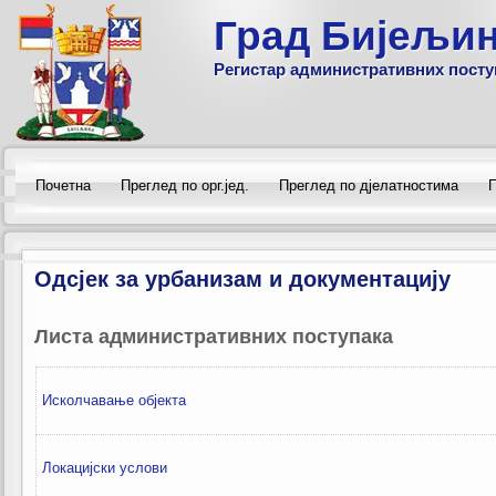
Град Бијељи
Регистар административних посту
Почетна
Преглед по орг.јед.
Преглед по дјелатностима
П
Одсјек за урбанизам и документацију
Листа административних поступака
Исколчaвање објекта
Локацијски услови