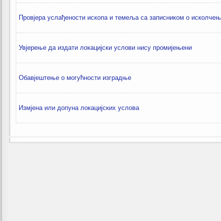
Провјера услађености ископа и темеља са записником о исколче
Увјерење да издати локацијски услови нису промијењени
Обавјештење о могућности изградње
Измјена или допуна локацијских услова