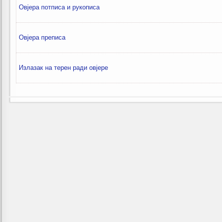
Овјера потписа и рукописа
Овјера преписа
Излазак на терен ради овјере