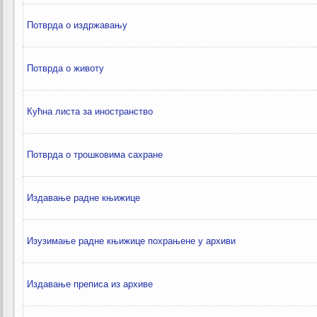
Потврда о издржавању
Потврда о животу
Кућна листа за иностранство
Потврда о трошковима сахране
Издавање радне књижицe
Изузимање радне књижице похрањене у архиви
Издавање преписа из архиве