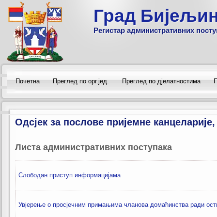
Град Бијељи
Регистар административних посту
Почетна
Преглед по орг.јед.
Преглед по дјелатностима
П
Одсјек за послове пријемне канцеларије,
Листа административних поступака
Слободан приступ информацијама
Увјерење о просјечним примањима чланова домаћинства ради ост